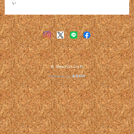
い
© SteelFishCraft
Powered by